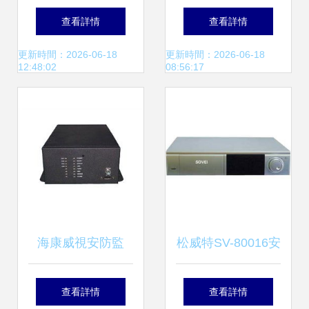
(tǒng)的應用與發
清攝像頭 Sony
查看詳情
查看詳情
(fā)展 以
480線監(jiān)控利
更新時間：2026-06-18
更新時間：2026-06-18
12:48:02
08:56:17
DVR0804LE-A為
器，廠家直供保障
視角
安防升級
海康威視安防監
松威特SV-80016安
(jiān)控系統(tǒng)
防監(jiān)控系統
查看詳情
查看詳情