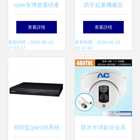
cpse安博會重磅產
西安起重機廠區
(chǎn)品 高清監
(qū)域團結南路與
查看詳情
查看詳情
(jiān)控雄霸安防
豐登路網(wǎng)絡
更新時間：2026-06-18
更新時間：2026-06-18
17:56:37
15:47:43
安防與門禁考勤一
體化解決方案
安防監(jiān)控系統
防水半球鋁合金高