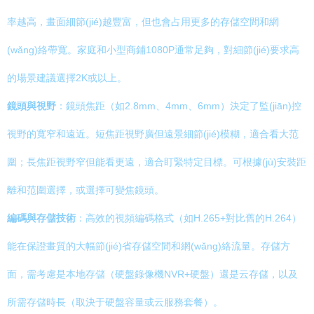
率越高，畫面細節(jié)越豐富，但也會占用更多的存儲空間和網
(wǎng)絡帶寬。家庭和小型商鋪1080P通常足夠，對細節(jié)要求高
的場景建議選擇2K或以上。
鏡頭與視野
：鏡頭焦距（如2.8mm、4mm、6mm）決定了監(jiān)控
視野的寬窄和遠近。短焦距視野廣但遠景細節(jié)模糊，適合看大范
圍；長焦距視野窄但能看更遠，適合盯緊特定目標。可根據(jù)安裝距
離和范圍選擇，或選擇可變焦鏡頭。
編碼與存儲技術
：高效的視頻編碼格式（如H.265+對比舊的H.264）
能在保證畫質的大幅節(jié)省存儲空間和網(wǎng)絡流量。存儲方
面，需考慮是本地存儲（硬盤錄像機NVR+硬盤）還是云存儲，以及
所需存儲時長（取決于硬盤容量或云服務套餐）。