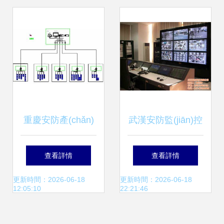
伸
解決方案 構建全方
位、智能化的安全
防線
重慶安防產(chǎn)
武漢安防監(jiān)控
業(yè)園電力監
新選擇 易有科技，
查看詳情
查看詳情
(jiān)控系統(tǒng)
為您提供硚口區
更新時間：2026-06-18
更新時間：2026-06-18
12:05:10
22:21:46
方案設計與實施
(qū)高性價比的安