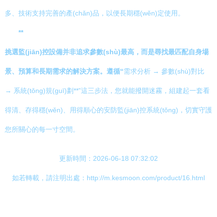
多、技術支持完善的產(chǎn)品，以便長期穩(wěn)定使用。
**
挑選監(jiān)控設備并非追求參數(shù)最高，而是尋找最匹配自身場
景、預算和長期需求的解決方案。遵循“
需求分析 → 參數(shù)對比
→ 系統(tǒng)規(guī)劃**”這三步法，您就能撥開迷霧，組建起一套看
得清、存得穩(wěn)、用得順心的安防監(jiān)控系統(tǒng)，切實守護
您所關心的每一寸空間。
更新時間：2026-06-18 07:32:02
如若轉載，請注明出處：http://m.kesmoon.com/product/16.html