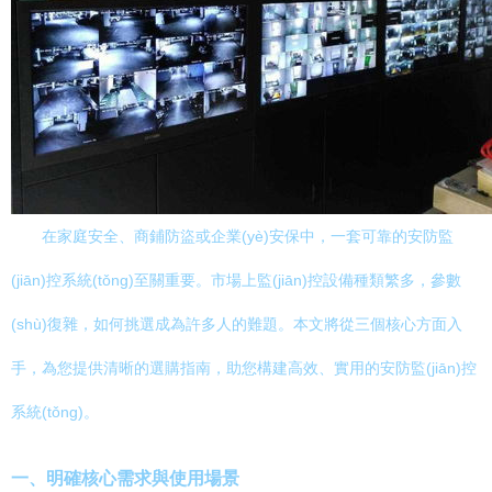
在家庭安全、商鋪防盜或企業(yè)安保中，一套可靠的安防監
(jiān)控系統(tǒng)至關重要。市場上監(jiān)控設備種類繁多，參數
(shù)復雜，如何挑選成為許多人的難題。本文將從三個核心方面入
手，為您提供清晰的選購指南，助您構建高效、實用的安防監(jiān)控
系統(tǒng)。
一、明確核心需求與使用場景