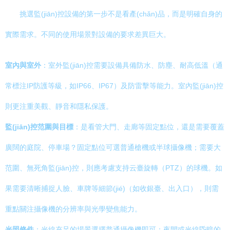
挑選監(jiān)控設備的第一步不是看產(chǎn)品，而是明確自身的
實際需求。不同的使用場景對設備的要求差異巨大。
室內與室外
：室外監(jiān)控需要設備具備防水、防塵、耐高低溫（通
常標注IP防護等級，如IP66、IP67）及防雷擊等能力。室內監(jiān)控
則更注重美觀、靜音和隱私保護。
監(jiān)控范圍與目標
：是看管大門、走廊等固定點位，還是需要覆蓋
廣闊的庭院、停車場？固定點位可選普通槍機或半球攝像機；需要大
范圍、無死角監(jiān)控，則應考慮支持云臺旋轉（PTZ）的球機。如
果需要清晰捕捉人臉、車牌等細節(jié)（如收銀臺、出入口），則需
重點關注攝像機的分辨率與光學變焦能力。
光照條件
：光線充足的場景選擇普通攝像機即可；夜間或光線昏暗的