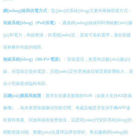
網(wǎng)絡與供電方式
：監(jiān)控系統(tǒng)主要有兩種部署方式：
有線系統(tǒng)（PoE供電）
：通過網(wǎng)絡線同時傳輸數(shù)據
(jù)和電力，布線整潔，供電穩(wěn)定，是最可靠的選擇，適合新建
或有條件布線的場所。
無線系統(tǒng)（Wi-Fi+電源）
：安裝靈活，無需布設數(shù)據(jù)
線，但需就近提供電源，且穩(wěn)定性受無線信號質量影響較大，適
合小型家庭或臨時布防。
后續(xù)擴展與維護
：選擇支持通道擴展的NVR（如最大支持XX路攝
像機），為未來增加攝像頭預留空間。考慮設備是否支持手機APP遠
程實時查看、回放和接收報警推送，這是現(xiàn)代安防系統(tǒng)的
標配便捷功能。應優(yōu)先選擇品牌信譽好、售后服務網(wǎng)點