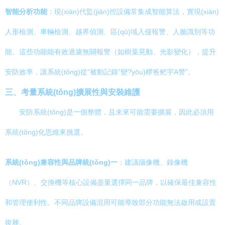
智能分析功能
：現(xiàn)代監(jiān)控設備常集成智能算法，實現(xiàn)
人形檢測、車輛檢測、越界偵測、區(qū)域入侵報警、人臉識別等功
能。這些功能能有效過濾無關報警（如樹葉晃動、光影變化），提升
安防效率，讓系統(tǒng)從“被動記錄”變?yōu)椤爸鲃宇A警”。
三、考量系統(tǒng)擴展性與安裝維護
安防系統(tǒng)是一個整體，且未來可能需要擴展，因此必須用
系統(tǒng)化思維來挑選。
系統(tǒng)兼容性與品牌統(tǒng)一
：建議攝像機、錄像機
（NVR）、交換機等核心設備盡量選擇同一品牌，以確保最佳兼容性
和管理便利性。不同品牌設備混用可能導致部分功能無法啟用或設置
復雜。