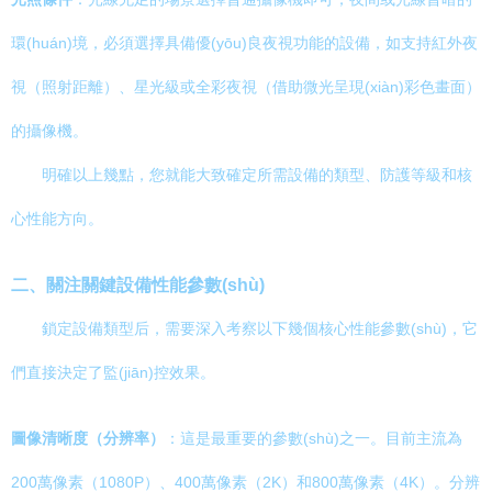
環(huán)境，必須選擇具備優(yōu)良夜視功能的設備，如支持紅外夜
視（照射距離）、星光級或全彩夜視（借助微光呈現(xiàn)彩色畫面）
的攝像機。
明確以上幾點，您就能大致確定所需設備的類型、防護等級和核
心性能方向。
二、關注關鍵設備性能參數(shù)
鎖定設備類型后，需要深入考察以下幾個核心性能參數(shù)，它
們直接決定了監(jiān)控效果。
圖像清晰度（分辨率）
：這是最重要的參數(shù)之一。目前主流為
200萬像素（1080P）、400萬像素（2K）和800萬像素（4K）。分辨