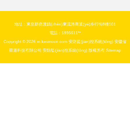
防解決方案
地址：東至縣堯渡鎮(zhèn)東流路商業(yè)步行街8幢101
電話：1895611**
Copyright © 2026
m.kesmoon.com
安防監(jiān)控系統(tǒng)
安徽省
燚運科技有限公司
安防監(jiān)控系統(tǒng)
版權所有
Sitemap